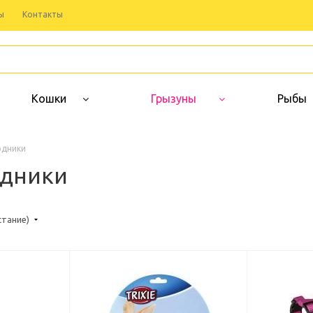
ы
Контакты
Кошки
Грызуны
Рыбы
рдники
рдники
стание)