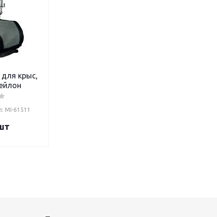
для крыс,
ейлон
: MI-61511
шт