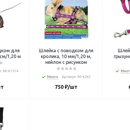
дком для
Шлейка с поводком для
Шлей
см/1,20 м
кролика, 10 мм/1,20 м,
грызуно
нейлон с рисунком
: MI-61514
Мног
Много
Артикул: MI-6263
шт
750
₽
/шт