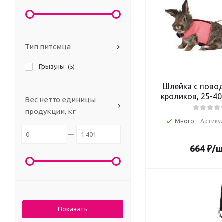
Тип питомца
Грызуны
(5)
Шлейка с пово
кроликов, 25-40
Вес нетто единицы
продукции, кг
Много
Артикул
664
₽
/