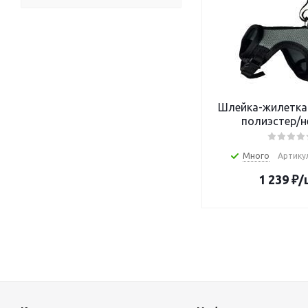
Шлейка-жилетка 
полиэстер/н
Много
Артикул
1 239
₽
/