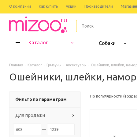
О компании
Как купить
Акции
Производители
Магазин
Каталог
Собаки
Главная
-
Каталог
-
Грызуны
-
Аксессуары
-
Ошейники, шлейки, намо
Ошейники, шлейки, намо
По популярности (возра
Фильтр по параметрам
Для продажи