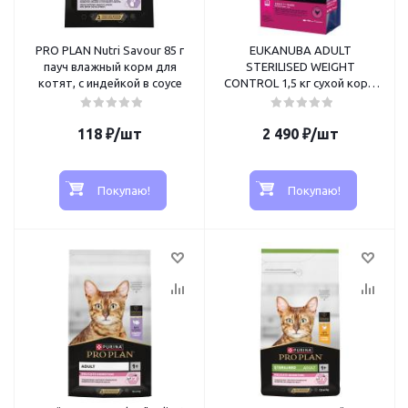
PRO PLAN Nutri Savour 85 г
EUKANUBA ADULT
пауч влажный корм для
STERILISED WEIGHT
котят, с индейкой в соусе
CONTROL 1,5 кг сухой корм
для взрослых кошек с
избыточным весом и
118
₽
/шт
стерилизованных
2 490
₽
/шт
Покупаю!
Покупаю!