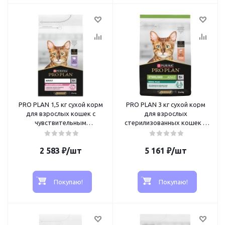
PRO PLAN 1,5 кг сухой корм
PRO PLAN 3 кг сухой корм
для взрослых кошек с
для взрослых
чувствительным
стерилизованных кошек и
пищеварением или особыми
кастрированных котов, с
предпочтениями в еде, с
высоким содержанием
высоким содержанием
2 583
₽
/шт
5 161
лосося
₽
/шт
индейки
Покупаю!
Покупаю!