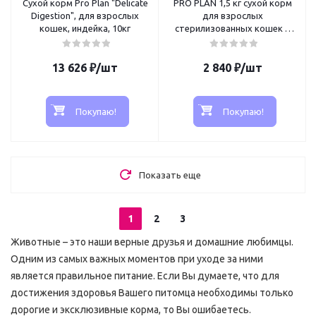
Сухой корм Pro Plan "Delicate
PRO PLAN 1,5 кг сухой корм
Digestion", для взрослых
для взрослых
кошек, индейка, 10кг
стерилизованных кошек и
кастрированных котов
старше 1 года, со вкусом
13 626
₽
/шт
2 840
курицы
₽
/шт
Покупаю!
Покупаю!
Показать еще
1
2
3
Животные – это наши верные друзья и домашние любимцы.
Одним из самых важных моментов при уходе за ними
является правильное питание. Если Вы думаете, что для
достижения здоровья Вашего питомца необходимы только
дорогие и эксклюзивные корма, то Вы ошибаетесь.