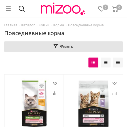
0
0
Главная
-
Каталог
-
Кошки
-
Корма
-
Повседневные корма
Повседневные корма
Фильтр