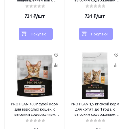
пищеварением или с
высоким содержанием
особыми предпочтениями в
курицы
еде, с высоким содержанием
731
индейки
₽
/шт
731
₽
/шт
Покупаю!
Покупаю!
PRO PLAN 400 г сухой корм
PRO PLAN 1,5 кг сухой корм
для взрослых кошек, с
для котят до 1 года, с
высоким содержанием
высоким содержанием
лосося
курицы