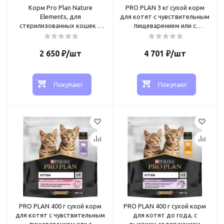
Корм Pro Plan Nature
PRO PLAN 3 кг сухой корм
Elements, для
для котят с чувствительным
стерилизованных кошек и
пищеварением или с
кастрированных котов ,
особыми предпочтениями в
курица, 1,4кг
еде, с высоким содержанием
2 650
₽
/шт
4 701
индейки
₽
/шт
Покупаю!
Покупаю!
PRO PLAN 400 г сухой корм
PRO PLAN 400 г сухой корм
для котят с чувствительным
для котят до года, с