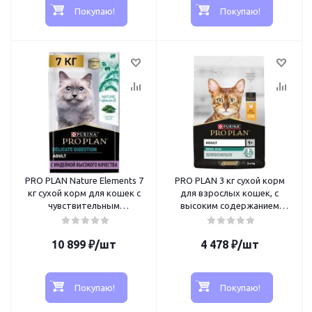
Покупаю!
Покупаю!
PRO PLAN Nature Elements 7
PRO PLAN 3 кг сухой корм
кг сухой корм для кошек с
для взрослых кошек, с
чувствительным
высоким содержанием
пищеварением или особыми
курицы
предпочтениями в еде, с
высоким содержанием
10 899
₽
/шт
4 478
₽
/шт
индейки
Покупаю!
Покупаю!