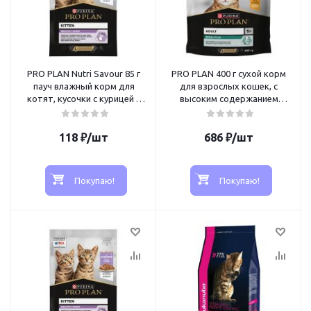
PRO PLAN Nutri Savour 85 г
PRO PLAN 400 г сухой корм
пауч влажный корм для
для взрослых кошек, с
котят, кусочки с курицей в
высоким содержанием
желе
курицы
118
₽
/шт
686
₽
/шт
Покупаю!
Покупаю!