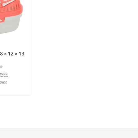
8 × 12 × 13
ичии
5900