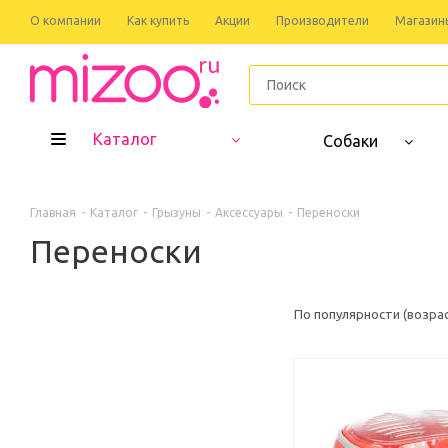
О компании
Как купить
Акции
Производители
Магазин
Каталог
Собаки
Главная
-
Каталог
-
Грызуны
-
Аксессуары
-
Переноски
Переноски
По популярности (возра