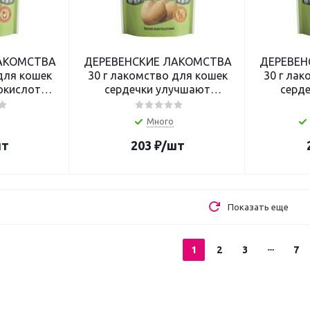
АКОМСТВА
ДЕРЕВЕНСКИЕ ЛАКОМСТВА
ДЕРЕВЕН
для кошек
30 г лакомство для кошек
30 г лак
окислотой
сердечки улучшают
серд
мунитета
пищеварение и выводят
пищеваре
шерсть
Много
шт
203
₽
/шт
Показать еще
1
2
3
7