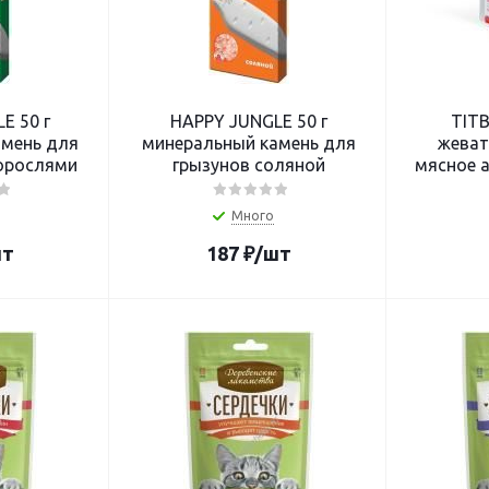
E 50 г
HAPPY JUNGLE 50 г
TITB
амень для
минеральный камень для
жеват
орослями
грызунов соляной
мясное а
Много
шт
187
₽
/шт