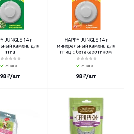
Y JUNGLE 14 г
HAPPY JUNGLE 14 г
ьный камень для
минеральный камень для
птиц
птиц с бетакаротином
Много
Много
98
₽
/шт
98
₽
/шт