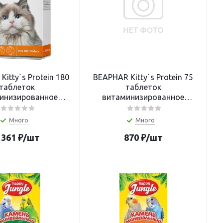
itty`s Protein 180
BEAPHAR Kitty`s Protein 75
таблеток
таблеток
инизированное
витаминизированное
тво для кошек с
лакомство для кошек с
протеином
протеином
Много
Много
 361
₽
/шт
870
₽
/шт