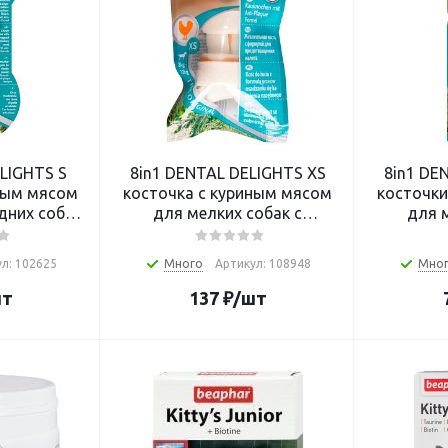
LIGHTS S
8in1 DENTAL DELIGHTS XS
8in1 DE
ным мясом
косточка с куриным мясом
косточки
дних собак
для мелких собак с
для 
 11 см
минералами
минерал
л: 102625
Много
Артикул: 108948
Мно
шт
137
₽
/шт