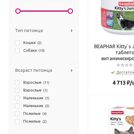
Тип питомца
Кошки
(2)
BEAPHAR Kitty`s 
Собаки
(10)
таблет
витаминизир
лакомство дл
Возраст питомца
Достаточ
4 713
₽
/
Взрослые
(11)
Взрослые
(1)
Маленькие
(1)
Маленькие
(2)
Пожилые
(4)
Пожилые
(2)