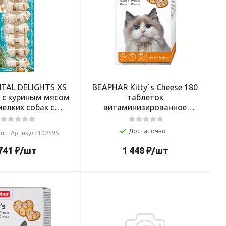
NTAL DELIGHTS XS
BEAPHAR Kitty`s Cheese 180
 с куриным мясом
таблеток
мелких собак с
витаминизированное
ами 7,5 см 7 шт
лакомство для кошек с
сыром
Достаточно
го
Артикул: 102595
741
₽
/шт
1 448
₽
/шт