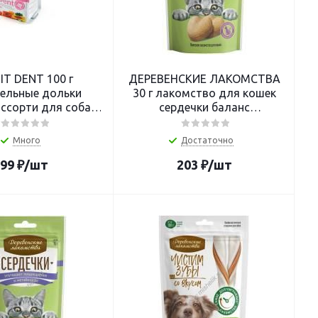
IT DENT 100 г
ДЕРЕВЕНСКИЕ ЛАКОМСТВА
ельные дольки
30 г лакомство для кошек
ссорти для собак
сердечки баланс
100 г
жизненнонеобходимых
микроэл-в
Много
Достаточно
99
₽
/шт
203
₽
/шт