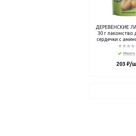
ДЕРЕВЕНСКИЕ Л
30 г лакомство 
сердечки с амин
L-лизин для им
Много
203
₽
/