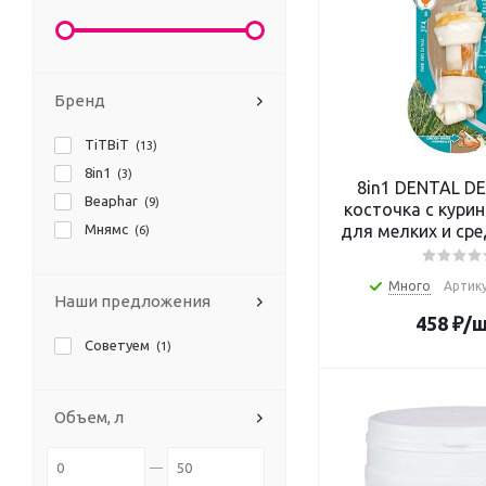
Бренд
TiTBiT
(13)
8in1
(3)
8in1 DENTAL DE
Beaphar
(9)
косточка с кури
Мнямс
для мелких и сре
(6)
с минералами
Много
Артику
Наши предложения
458
₽
/
Советуем
(1)
Объем, л