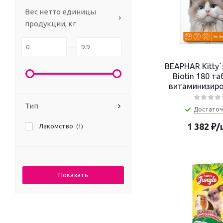
Вес нетто единицы
продукции, кг
BEAPHAR Kitty`
Biotin 180 т
витаминизир
лакомство для
Тип
таурином и б
Достаточ
1 382
₽
/
Лакомство
(1)