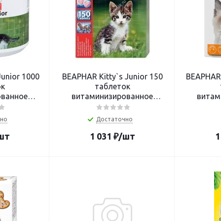
Junior 1000
BEAPHAR Kitty`s Junior 150
BEAPHAR K
ок
таблеток
ованное
витаминизированное
витам
я котят
лакомство для котят
лакомс
но
Достаточно
шт
1 031
₽
/шт
1