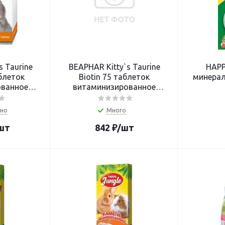
s Taurine
BEAPHAR Kitty`s Taurine
HAPP
аблеток
Biotin 75 таблеток
минерал
ованное
витаминизированное
 кошек с
лакомство для кошек с
иотином
таурином и биотином
но
Много
шт
842
₽
/шт