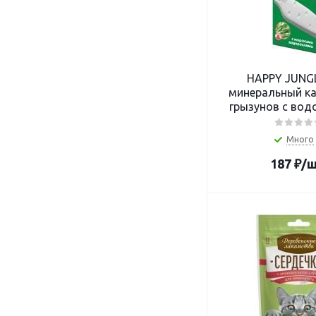
HAPPY JUNGL
минеральный к
грызунов с вод
Много
187
₽
/