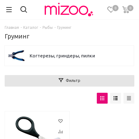
0
0
Главная
-
Каталог
-
Рыбы
-
Груминг
Груминг
Когтерезы, гриндеры, пилки
Фильтр