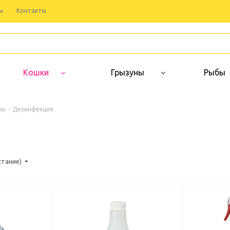
ы
Контакты
Кошки
Грызуны
Рыбы
лы
-
Дезинфекция
стание)