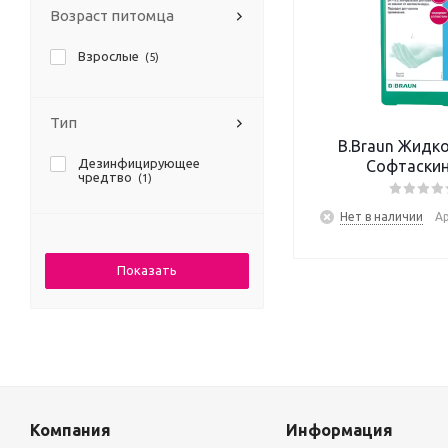
Возраст питомца
Взрослые
(5)
Тип
B.Braun Жидк
Дезинфицирующее
Софтаскин
чредтво
(1)
Нет в наличии
Ар
Компания
Информация