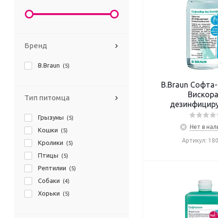
Бренд
B.Braun
(5)
B.Braun Софта
Вискор
Тип питомца
дезинфицир
средство для 
Грызуны
(5)
(гель)
Нет в нал
Кошки
(5)
Артикул: 18
Кролики
(5)
Птицы
(5)
Рептилии
(5)
Собаки
(4)
Хорьки
(5)