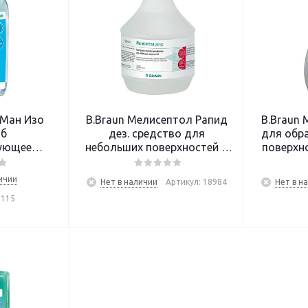
-Ман Изо
B.Braun Мелисептол Рапид
B.Braun
аб
дез. средство для
для обр
ующее
небольших поверхностей 1
поверхно
рук 75мл
л
75
ичии
Нет в наличии
Артикул: 18984
Нет в н
0115