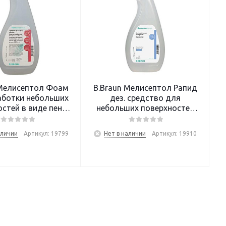
 Мелисептол Фоам
B.Braun Мелисептол Рапид
аботки небольших
дез. средство для
стей в виде пены
небольших поверхностей
0 мл (спрей)
750 мл (спрей)
аличии
Артикул: 19799
Нет в наличии
Артикул: 19910