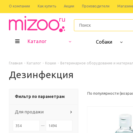
О компании
Как купить
Акции
Производители
Магазин
Каталог
Собаки
Главная
-
Каталог
-
Кошки
-
Ветеринарное оборудование и материа
Дезинфекция
По популярности (возра
Фильтр по параметрам
Для продажи