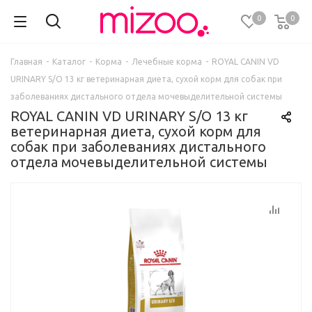
0
0
Главная
-
Каталог
-
Корма
-
Лечебные корма
-
ROYAL CANIN VD
URINARY S/O 13 кг ветеринарная диета, сухой корм для собак при
заболеваниях дистального отдела мочевыделительной системы
ROYAL CANIN VD URINARY S/O 13 кг
ветеринарная диета, сухой корм для
собак при заболеваниях дистального
отдела мочевыделительной системы