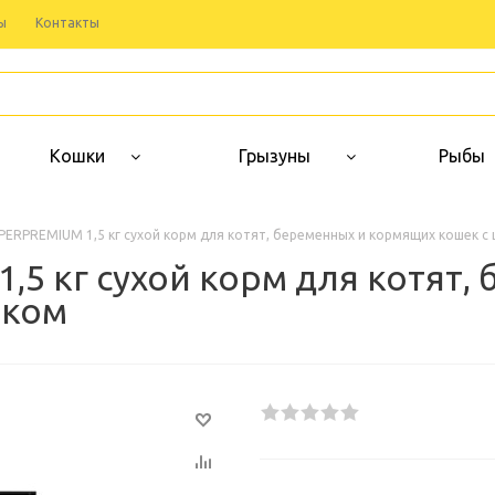
ы
Контакты
Кошки
Грызуны
Рыбы
PERPREMIUM 1,5 кг сухой корм для котят, беременных и кормящих кошек с
5 кг сухой корм для котят,
нком