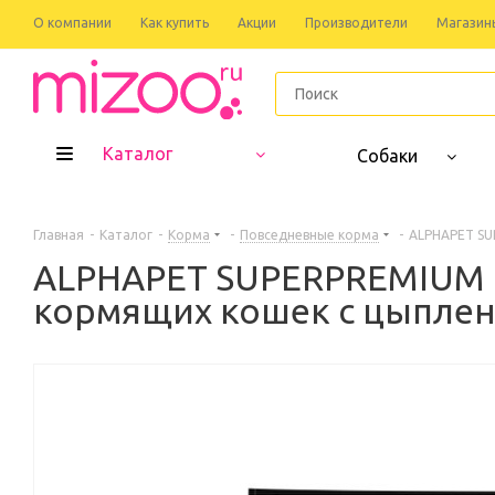
О компании
Как купить
Акции
Производители
Магазин
Каталог
Собаки
Главная
-
Каталог
-
Корма
-
Повседневные корма
-
ALPHAPET SU
ALPHAPET SUPERPREMIUM 1,
кормящих кошек с цыпле