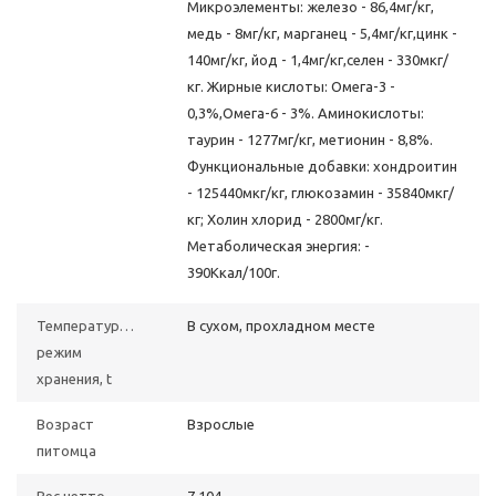
Микроэлементы: железо - 86,4мг/кг,
медь - 8мг/кг, марганец - 5,4мг/кг,цинк -
140мг/кг, йод - 1,4мг/кг,селен - 330мкг/
кг. Жирные кислоты: Омега-3 -
0,3%,Омега-6 - 3%. Аминокислоты:
таурин - 1277мг/кг, метионин - 8,8%.
Функциональные добавки: хондроитин
- 125440мкг/кг, глюкозамин - 35840мкг/
кг; Холин хлорид - 2800мг/кг.
Метаболическая энергия: -
390Ккал/100г.
Температурный
В сухом, прохладном месте
режим
хранения, t
Возраст
Взрослые
питомца