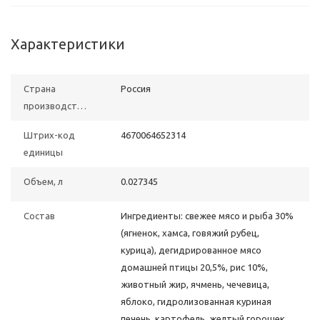
Характеристики
Страна
Россия
производства
Штрих-код
4670064652314
единицы
Объем, л
0.027345
Состав
Ингредиенты: свежее мясо и рыба 30%
(ягненок, хамса, говяжий рубец,
курица), дегидрированное мясо
домашней птицы 20,5%, рис 10%,
животный жир, ячмень, чечевица,
яблоко, гидролизованная куриная
печень, картофель, желтый горошек,