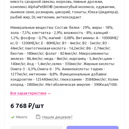
мякоть сахарной свеклы, морковь, пивные дрожжи,
комплекс AlphaPetBIO® (зеленогубый моллюск, одуванчик,
льняное семя, розмарин, цикорий, томаты, Юкка Шидигера),
рыбий жир, DL-метионин, антиоксидант.
Минеральные вещества: Состав: белки - 29%, жиры - 18%;
зола - 7,5%; клетчатка - 2,9%; влажность - 8%; кальций -
1,2%; фосфор - 0,7%; магний - 0,08%. Витамины: А - 10000МЕ/
кг, D - 1200МЕ/кг; Е - 80МЕ/кг; В1 - 4мг/кг; В2 - 5мг/кг; В3 -
44мг/кг; пантотеновая кислота - 14,2мг/кг; В6 - 2,74мг/кг;
биотин - 180мкг/кг; фолат - 824мкг/кг. Микроэлементы:
железо - 86,4мг/кг, медь - 8мг/кг, марганец - 5,4мг/кг,цинк -
140мг/кг, йод - 1,4мг/кг,селен - 330мкг/кг. Жирные кислоты:
Омега-3 - 0,3%,Омега-6 - 3%. Аминокислоты: таурин -
1277мг/кг, метионин - 8,8%. Функциональные добавки:
хондроитин - 125440мкг/кг, глюкозамин - 35840мкг/кг; Холин
хлорид - 2800мг/кг. Метаболическая энергия: - 390Ккал/100г.
Все характеристики
6 768
₽
/шт
Много
Нашли дешевле?