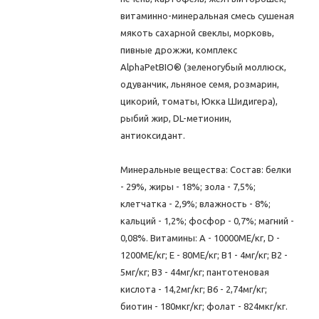
витаминно-минеральная смесь сушеная
мякоть сахарной свеклы, морковь,
пивные дрожжи, комплекс
AlphaPetBIO® (зеленогубый моллюск,
одуванчик, льняное семя, розмарин,
цикорий, томаты, Юкка Шидигера),
рыбий жир, DL-метионин,
антиоксидант.
Минеральные вещества: Состав: белки
- 29%, жиры - 18%; зола - 7,5%;
клетчатка - 2,9%; влажность - 8%;
кальций - 1,2%; фосфор - 0,7%; магний -
0,08%. Витамины: А - 10000МЕ/кг, D -
1200МЕ/кг; Е - 80МЕ/кг; В1 - 4мг/кг; В2 -
5мг/кг; В3 - 44мг/кг; пантотеновая
кислота - 14,2мг/кг; В6 - 2,74мг/кг;
биотин - 180мкг/кг; фолат - 824мкг/кг.