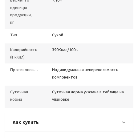
Вес нетто
7.104
единицы
продукции,
кг
Тип
Сухой
Калорийность
390Ккал/100г.
(в кКал)
Противопоказания
Индивидуальная непереносимость
компонентов
Суточная
Суточная норма указана в таблице на
норма
упаковке
Как купить