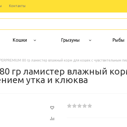
ы
Контакты
Кошки
Грызуны
Рыбы
PERPREMIUM 80 гр ламистер влажный корм для кошек с чувствительным пи
0 гр ламистер влажный корм
нием утка и клюква