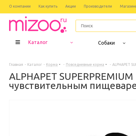
О компании
Как купить
Акции
Производители
Магазин
Каталог
Собаки
Главная
-
Каталог
-
Корма
-
Повседневные корма
-
ALPHAPET SU
ALPHAPET SUPERPREMIUM 8
чувствительным пищеваре