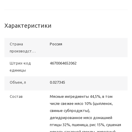
Характеристики
Страна
Россия
производства
Штрих-код
4670064652062
единицы
Объем, л
0.027345
Состав
Мясные ингредиенты 44,5%, в том
числе свежее мясо 10% (цыпленок,
свиные субпродукты),
дегидрированное мясо домашней
птицы 32%, пшеница, рис 15%, сушеная
мякоть сахарной свеклы, животный