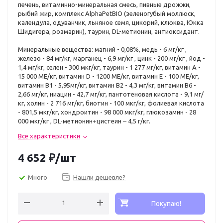
печень, витаминно-минеральная смесь, пивные дрожжи,
рыбий жир, комплекс AlphaPetBIO (зеленогубый моллюск,
календула, одуванчик, льняное семя, цикорий, клюква, Юкка
Шидигера, розмарин), таурин, DL-метионин, антиоксидант.
Минеральные вещества: магний - 0,08%, медь - 6 мг/кг ,
железо - 84 мг/кг, марганец - 6,9 мг/кг , цинк - 200 мг/кг , йод -
1,4 мг/кг, селен - 300 мкг/кг, таурин - 1 277 мг/кг, витамин А -
15 000 МЕ/кг, витамин D - 1200 МЕ/кг, витамин Е - 100 МЕ/кг,
витамин В1 - 5,95мг/кг, витамин В2 - 4,3 мг/кг, витамин B6 -
2,66 мг/кг, ниацин - 42,7 мг/кг, пантотеновая кислота - 9,1 мг/
кг, холин - 2 716 мг/кг, биотин - 100 мкг/кг, фолиевая кислота
- 801,5 мкг/кг, хондроитин - 98 000 мкг/кг, глюкозамин - 28
000 мкг/кг , DL-метионин+цистеин – 4,5 г/кг.
Все характеристики
4 652
₽
/шт
Много
Нашли дешевле?
Покупаю!