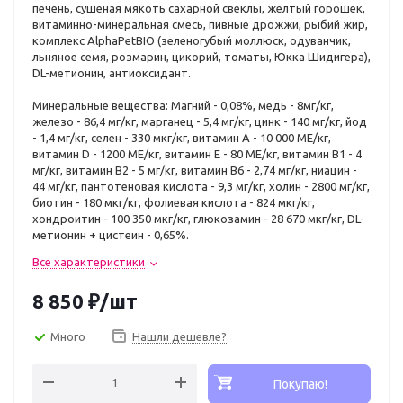
печень, сушеная мякоть сахарной свеклы, желтый горошек,
витаминно-минеральная смесь, пивные дрожжи, рыбий жир,
комплекс AlphaPetBIO (зеленогубый моллюск, одуванчик,
льняное семя, розмарин, цикорий, томаты, Юкка Шидигера),
DL-метионин, антиоксидант.
Минеральные вещества: Магний - 0,08%, медь - 8мг/кг,
железо - 86,4 мг/кг, марганец - 5,4 мг/кг, цинк - 140 мг/кг, йод
- 1,4 мг/кг, селен - 330 мкг/кг, витамин А - 10 000 МЕ/кг,
витамин D - 1200 МЕ/кг, витамин Е - 80 МЕ/кг, витамин В1 - 4
мг/кг, витамин В2 - 5 мг/кг, витамин B6 - 2,74 мг/кг, ниацин -
44 мг/кг, пантотеновая кислота - 9,3 мг/кг, холин - 2800 мг/кг,
биотин - 180 мкг/кг, фолиевая кислота - 824 мкг/кг,
хондроитин - 100 350 мкг/кг, глюкозамин - 28 670 мкг/кг, DL-
метионин + цистеин - 0,65%.
Все характеристики
8 850
₽
/шт
Много
Нашли дешевле?
Покупаю!