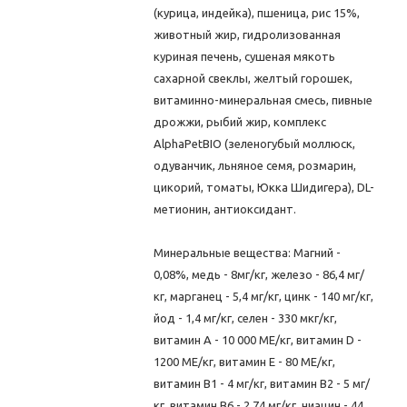
(курица, индейка), пшеница, рис 15%,
животный жир, гидролизованная
куриная печень, сушеная мякоть
сахарной свеклы, желтый горошек,
витаминно-минеральная смесь, пивные
дрожжи, рыбий жир, комплекс
AlphaPetBIO (зеленогубый моллюск,
одуванчик, льняное семя, розмарин,
цикорий, томаты, Юкка Шидигера), DL-
метионин, антиоксидант.
Минеральные вещества: Магний -
0,08%, медь - 8мг/кг, железо - 86,4 мг/
кг, марганец - 5,4 мг/кг, цинк - 140 мг/кг,
йод - 1,4 мг/кг, селен - 330 мкг/кг,
витамин А - 10 000 МЕ/кг, витамин D -
1200 МЕ/кг, витамин Е - 80 МЕ/кг,
витамин В1 - 4 мг/кг, витамин В2 - 5 мг/
кг, витамин B6 - 2,74 мг/кг, ниацин - 44