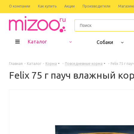
О компании
Как купить
Акции
Производители
Магазин
Каталог
Собаки
Главная
-
Каталог
-
Корма
-
Повседневные корма
-
Felix 75 г п
Felix 75 г пауч влажный к