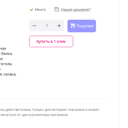
Много
Нашли дешевле?
Покупаю!
Купить в 1 клик
ючая
 белка,
ее
тители,
ы
, сахара,
ена действительна только для интернет-магазина и может
личаться от цен в розничных магазинах