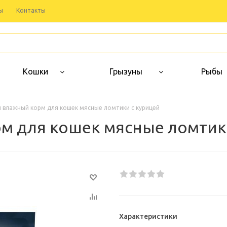
ы
Контакты
Кошки
Грызуны
Рыбы
ауч влажный корм для кошек мясные ломтики с курицей
орм для кошек мясные ломтик
Характеристики