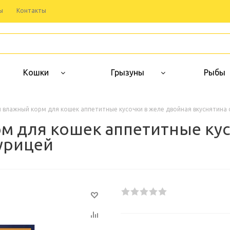
ы
Контакты
Кошки
Грызуны
Рыбы
ауч влажный корм для кошек аппетитные кусочки в желе двойная вкуснятина 
орм для кошек аппетитные ку
курицей