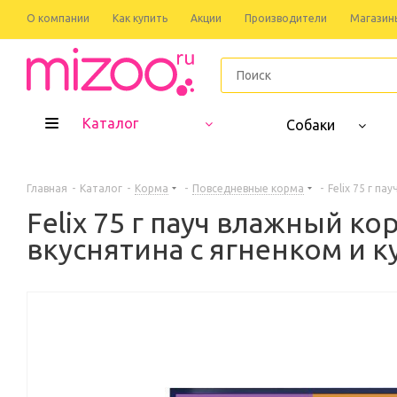
О компании
Как купить
Акции
Производители
Магазин
Каталог
Собаки
Главная
-
Каталог
-
Корма
-
Повседневные корма
-
Felix 75 г п
Felix 75 г пауч влажный к
вкуснятина с ягненком и 