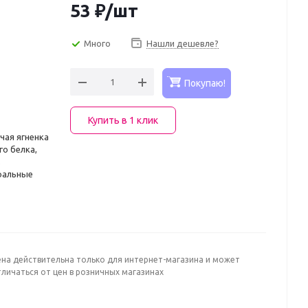
53
₽
/шт
Много
Нашли дешевле?
Покупаю!
Купить в 1 клик
чая ягненка
го белка,
,
ральные
ена действительна только для интернет-магазина и может
личаться от цен в розничных магазинах