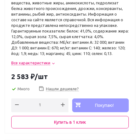
вещества, животные жиры, аминокислоты, гидролизат
белка животного происхождения, дрожжи, консерванты,
витамины, рыбий жир, антиоксиданты. Информация о
составе на сайте является справочной. Вся информация о
продукте представлена непосредственно на упаковке.
Гарантируемые показатели: белок: 41,0%, содержание жира:
12,0%, сырая зола: 7,5%, сырая клетчатка: 4,0%.
Добавленные вещества: МЕ/кг: витамин А: 32 000; витамин
Д3: 1 000; витамин E: 670; мг/кг: витамин C: 140; железо: 120;
йод: 1,9; медь: 13; марганец: 45; цинк: 110; селен: 0,13.
Все характеристики
2 583
₽
/шт
Много
Нашли дешевле?
Покупаю!
Купить в 1 клик