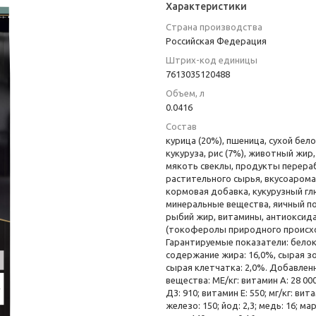
Характеристики
Страна производства
Российская Федерация
Штрих-код единицы
7613035120488
Объем, л
0.0416
Состав
курица (20%), пшеница, сухой бел
кукуруза, рис (7%), животный жир,
мякоть свеклы, продукты перера
растительного сырья, вкусоаром
кормовая добавка, кукурузный гл
минеральные вещества, яичный п
рыбий жир, витамины, антиоксид
(токоферолы природного происх
Гарантируемые показатели: белок:
содержание жира: 16,0%, сырая зо
сырая клетчатка: 2,0%. Добавлен
вещества: МЕ/кг: витамин А: 28 00
Д3: 910; витамин E: 550; мг/кг: вита
железо: 150; йод: 2,3; медь: 16; мар