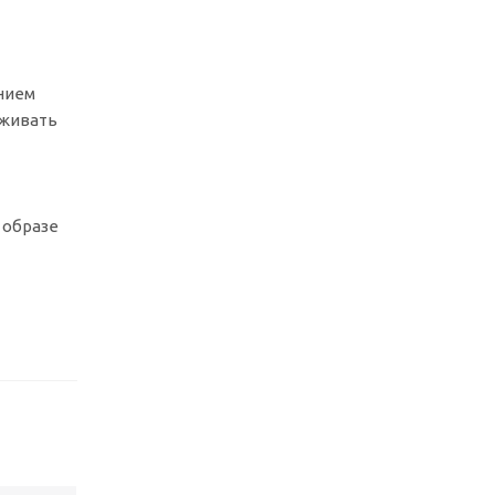
нием
рживать
 образе