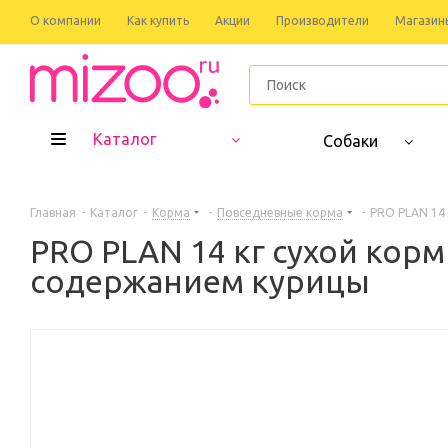
О компании
Как купить
Акции
Производители
Магазин
Каталог
Собаки
Главная
-
Каталог
-
Корма
-
Повседневные корма
-
PRO PLAN 14 
PRO PLAN 14 кг сухой корм
содержанием курицы