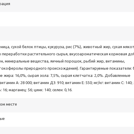
рация
еница, сухой белок птицы, кукуруза, рис (7%), животный жир, сухая мяко
ы переработки растительного сырья, вкусоароматическая кормовая до
ен, минеральные вещества, яичный порошок, рыбий жир, витамины,
токоферолы природного происхождения). Гарантируемые показатели: 
е жира: 16,0%, сырая зола: 7,5%, сырая клетчатка: 2,0%. Добавленные
витамин А: 28 000; витамин Д3: 910; витамин E: 550; мг/кг: витамин C: 140;
: 16; марганец: 56; цинк: 140; селен: 0,16.
ном месте
лые