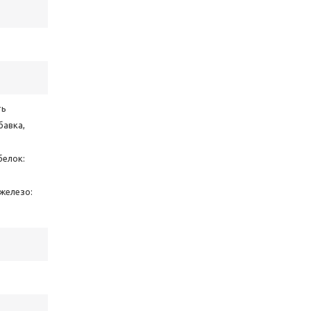
ть
бавка,
белок:
 железо: