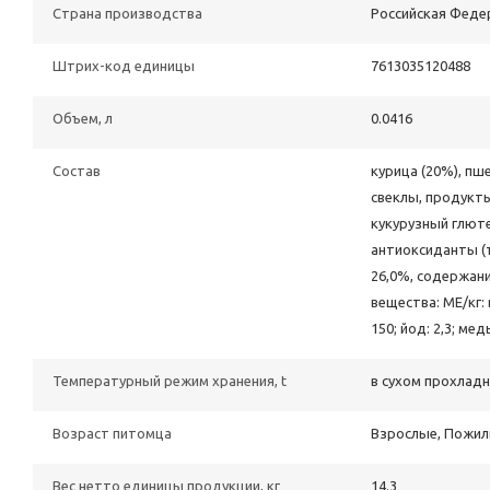
Страна производства
Российская Феде
Штрих-код единицы
7613035120488
Объем, л
0.0416
Состав
курица (20%), пш
свеклы, продукт
кукурузный глют
антиоксиданты (
26,0%, содержани
вещества: МЕ/кг: 
150; йод: 2,3; медь
Температурный режим хранения, t
в сухом прохлад
Возраст питомца
Взрослые, Пожи
Вес нетто единицы продукции, кг
14.3