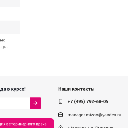
ных
е QR-
да в курсе!
Наши контакты
+7 (495) 792-68-05
manager.mizoo@yandex.ru
ция ветеринарного врача
г. Москва, ул. Дмитрия