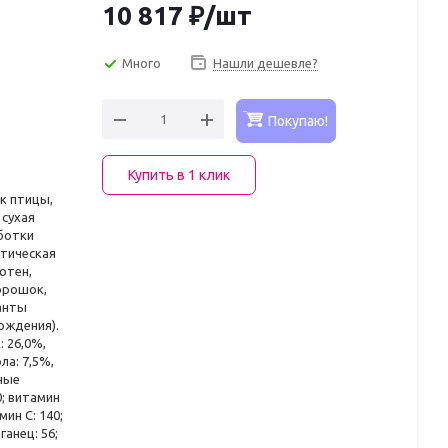
10 817
₽
/шт
Много
Нашли дешевле?
Покупаю!
Купить в 1 клик
ок птицы,
 сухая
ботки
атическая
ютен,
орошок,
анты
ождения).
 26,0%,
ла: 7,5%,
ные
0; витамин
мин C: 140;
ганец: 56;