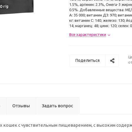
1.5%, аргинин: 2.3%, Омега-3 жир
0.5%. Добавленные вещества: МЕ/
А: 35 000; витамин Д3: 970; витамин
кг: витамин C: 140; железо: 130; йод
14; марганец: 48; цинк: 120; селен: 0
Все характеристики
Ц
Поделиться
от
а
Отзывы
Задать вопрос
ых кошек с чувствительным пищеварением, с высоким содер