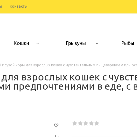
ы
Контакты
Кошки
Грызуны
Рыбы
0 г сухой корм для взрослых кошек с чувствительным пищеварением или о
м для взрослых кошек с чувс
и предпочтениями в еде, с