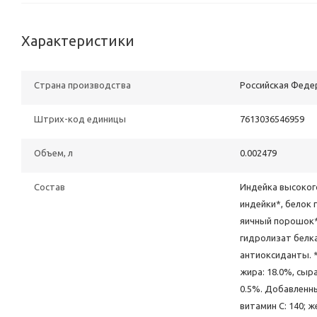
Характеристики
Страна производства
Российская Феде
Штрих-код единицы
7613036546959
Объем, л
0.002479
Состав
Индейка высокого
индейки*, белок 
яичный порошок*
гидролизат белк
антиоксиданты. *
жира: 18.0%, сыра
0.5%. Добавленные
витамин C: 140; же