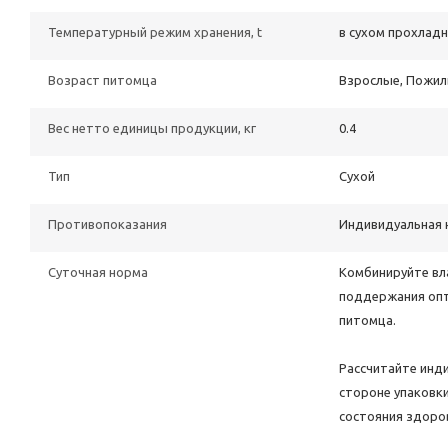
Температурный режим хранения, t
в сухом прохлад
Возраст питомца
Взрослые, Пожи
Вес нетто единицы продукции, кг
0.4
Тип
Сухой
Противопоказания
Индивидуальная 
Суточная норма
Комбинируйте вл
поддержания опт
питомца.
Рассчитайте инд
стороне упаковки
состояния здоро