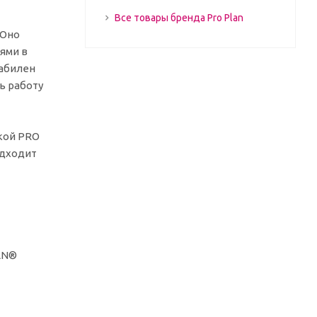
Все товары бренда Pro Plan
 Оно
ями в
табилен
ь работу
кой PRO
одходит
AN®