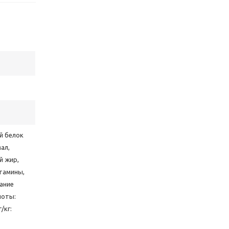
ой белок
ал,
й жир,
тамины,
жание
лоты:
/кг: