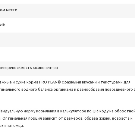
ном месте
лые
непереносимость компонентов
ажные и сухие корма PRO PLAN® с разными вкусами и текстурами для
имального водного баланса организма и разнообразия повседневного 
ивидуальную норму кормления в калькуляторе по QR-коду на оборотно
. Оптимальная порция зависит от размеров, образа жизни, возраста и
вья питомца.