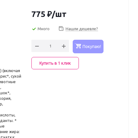
775
₽
/шт
Много
Нашли дешевле?
Покупаю!
Купить в 1 клик
) (включая
 рис*, сухой
животные
,
шок*,
кория,
р,
кислоты,
данты. *
мые
ание жира:
етчатка: