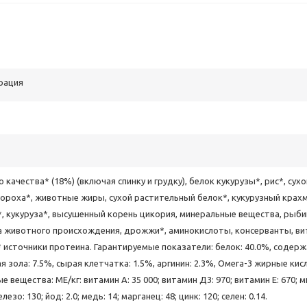
рация
 качества* (18%) (включая спинку и грудку), белок кукурузы*, рис*, сух
гороха*, животные жиры, сухой растительный белок*, кукурузный крахм
, кукуруза*, высушенный корень цикория, минеральные вещества, рыби
а животного происхождения, дрожжи*, аминокислоты, консерванты, ви
 источники протеина. Гарантируемые показатели: белок: 40.0%, содер
я зола: 7.5%, сырая клетчатка: 1.5%, аргинин: 2.3%, Омега-3 жирные кис
 вещества: МЕ/кг: витамин А: 35 000; витамин Д3: 970; витамин E: 670; мг
лезо: 130; йод: 2.0; медь: 14; марганец: 48; цинк: 120; селен: 0.14.