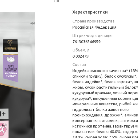
Характеристики
Страна производства
Российская Федерация
Штрих-код единицы
7613036546959
Объем, л
0.002479
Состав
Индейка высокого качества* (18%
спинку и грудку), белок кукурузы*,
белок индейки*, белок гороха*, 
жиры, сухой растительный белок*
кукурузный крахмал, яичный поро
кукуруза*, высушенный корень ци
минеральные вещества, рыбий жи
гидролизат белка животного
происхождения, дрожжи*, амино
консерванты, витамины, антиокси
источники протеина. Гарантируе
показатели: белок: 40.0%, содерж
18.0%, сырая зола: 7.5%, сырая кл