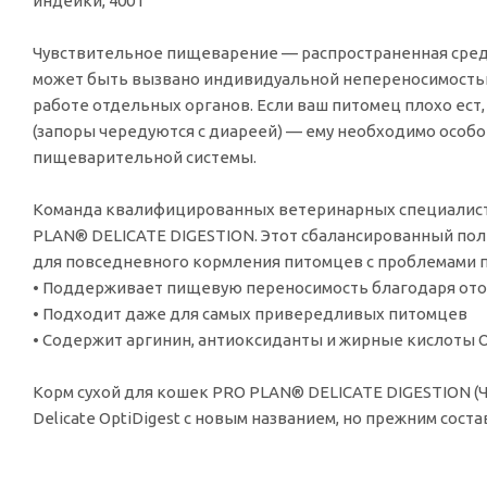
индейки, 400 г
Чувствительное пищеварение — распространенная сред
может быть вызвано индивидуальной непереносимостью
работе отдельных органов. Если ваш питомец плохо ест
(запоры чередуются с диареей) — ему необходимо особо
пищеварительной системы.
Команда квалифицированных ветеринарных специалисто
PLAN® DELICATE DIGESTION. Этот сбалансированный по
для повседневного кормления питомцев с проблемами 
• Поддерживает пищевую переносимость благодаря от
• Подходит даже для самых привередливых питомцев
• Содержит аргинин, антиоксиданты и жирные кислоты 
Корм сухой для кошек PRO PLAN® DELICATE DIGESTION 
Delicate OptiDigest с новым названием, но прежним соста