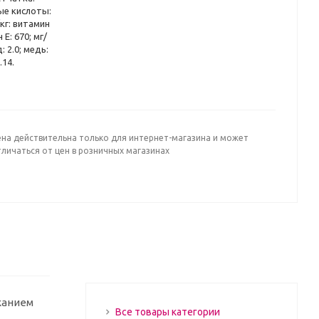
ные кислоты:
кг: витамин
 E: 670; мг/
: 2.0; медь:
.14.
ена действительна только для интернет-магазина и может
личаться от цен в розничных магазинах
жанием
Все товары категории