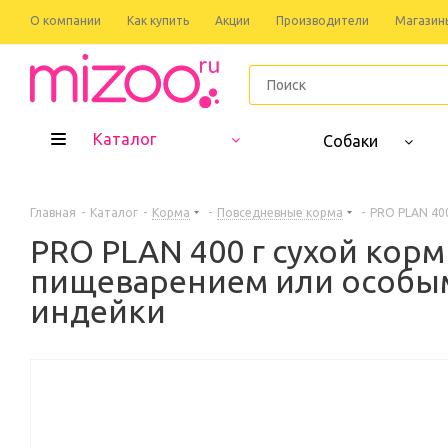
О компании
Как купить
Акции
Производители
Магазин
Каталог
Собаки
Главная
-
Каталог
-
Корма
-
Повседневные корма
-
PRO PLAN 40
PRO PLAN 400 г сухой кор
пищеварением или особым
индейки