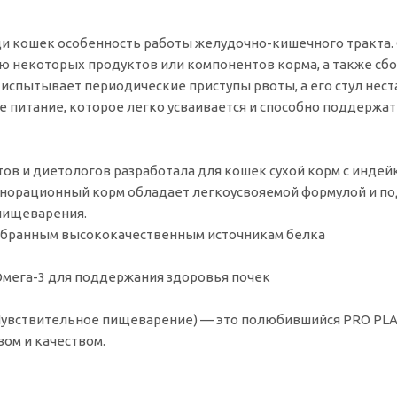
и кошек особенность работы желудочно-кишечного тракта.
 некоторых продуктов или компонентов корма, а также сбо
, испытывает периодические приступы рвоты, а его стул нес
е питание, которое легко усваивается и способно поддержат
в и диетологов разработала для кошек сухой корм с индей
лнорационный корм обладает легкоусвояемой формулой и п
пищеварения.
обранным высококачественным источникам белка
Омега-3 для поддержания здоровья почек
(Чувствительное пищеварение) — это полюбившийся PRO PL
вом и качеством.