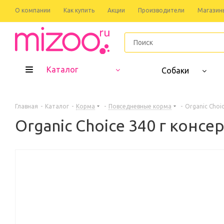
О компании
Как купить
Акции
Производители
Магазин
Каталог
Собаки
Главная
-
Каталог
-
Корма
-
Повседневные корма
-
Organic Сhoi
Organic Сhoice 340 г конс