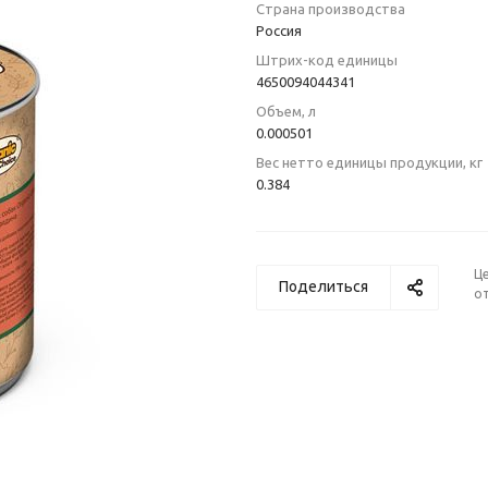
Страна производства
Poccия
Штрих-код единицы
4650094044341
Объем, л
0.000501
Вес нетто единицы продукции, кг
0.384
Ц
Поделиться
от