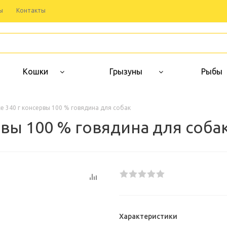
ы
Контакты
Кошки
Грызуны
Рыбы
ce 340 г консервы 100 % говядина для собак
ервы 100 % говядина для соба
Характеристики