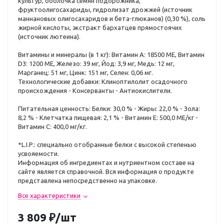
культур, оболочкa семян подорожника,
фруктоолигосахариды, гидролизат дрожжей (источник
мaннановых олигосахаридов и бета-глюканов) (0,30 %), соль
жирной кислоты, экстракт бархатцев прямостоячих
(источник лютеина).
Витамины и минералы (в 1 кг): Витамин A: 18500 ME, Витамин
D3: 1200 ME, Железо: 39 мг, Йод: 3,9 мг, Медь: 12 мг,
Марганец: 51 мг, Цинк: 151 мг, Ceлeн: 0,06 мг.
Технологические добавки: Клиноптилолит осадочного
происхождения - Консерванты - Антиокислители.
Питательная ценность: Белки: 30,0 % - Жиры: 22,0 % - Зола:
8,2 % - Клетчатка пищевая: 2,1 % - Витамин E: 500,0 ME/кг -
Витамин C: 400,0 мг/кг.
*L.I.P.: специально отобранные белки с высокой степенью
усвояемости.
Информация об ингредиентах и нутриентном составе на
сайте является справочной. Вся информация о продукте
представлена непосредственно на упаковке.
Все характеристики
3 809
₽
/шт