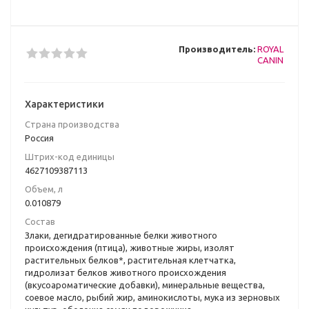
Производитель:
ROYAL
CANIN
Характеристики
Страна производства
Poccия
Штрих-код единицы
4627109387113
Объем, л
0.010879
Состав
Злаки, дегидратированные белки животного
происхождения (птица), животные жиры, изолят
растительных белков*, растительная клетчатка,
гидролизат белков животного происхождения
(вкусоароматические добавки), минеральные вещества,
соевое масло, рыбий жир, аминокислоты, мука из зерновых