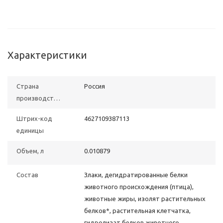
Характеристики
Страна
Poccия
производства
Штрих-код
4627109387113
единицы
Объем, л
0.010879
Состав
Злаки, дегидратированные белки
животного происхождения (птица),
животные жиры, изолят растительных
белков*, растительная клетчатка,
гидролизат белков животного