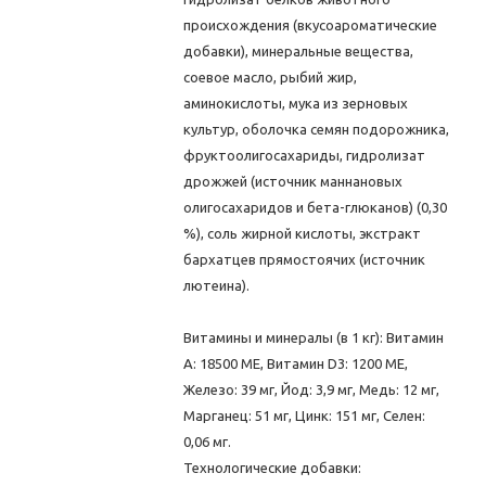
происхождения (вкусоароматические
добавки), минеральные вещества,
соевое масло, рыбий жир,
аминокислоты, мука из зерновых
культур, оболочкa семян подорожника,
фруктоолигосахариды, гидролизат
дрожжей (источник мaннановых
олигосахаридов и бета-глюканов) (0,30
%), соль жирной кислоты, экстракт
бархатцев прямостоячих (источник
лютеина).
Витамины и минералы (в 1 кг): Витамин
A: 18500 ME, Витамин D3: 1200 ME,
Железо: 39 мг, Йод: 3,9 мг, Медь: 12 мг,
Марганец: 51 мг, Цинк: 151 мг, Ceлeн:
0,06 мг.
Технологические добавки: