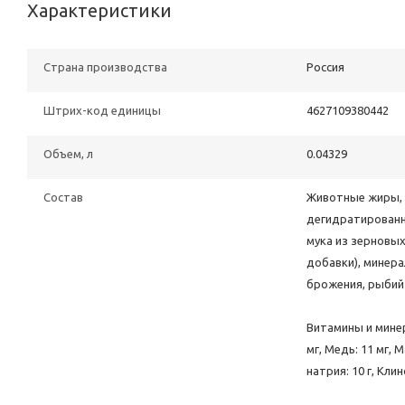
Характеристики
Страна производства
Poccия
Штрих-код единицы
4627109380442
Объем, л
0.04329
Состав
Животные жиры, 
дегидратированн
мука из зерновы
добавки), минер
брожения, рыбий
Витамины и минера
мг, Медь: 11 мг, 
натрия: 10 г, Кл