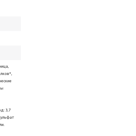
ница,
лков*,
ческие
ты
д: 3,7
исульфат
ли.