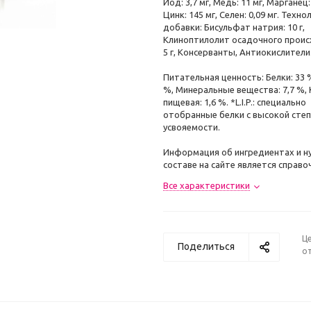
Йод: 3,7 мг, Медь: 11 мг, Марганец:
Цинк: 145 мг, Ceлeн: 0,09 мг. Техн
добавки: Бисульфат натрия: 10 г,
Клиноптилолит осадочного проис
5 г, Консерванты, Антиокислители
Питательная ценность: Белки: 33 
%, Минеральные вещества: 7,7 %,
пищевая: 1,6 %. *L.I.P.: специально
отобранные белки с высокой сте
усвояемости.
Информация об ингредиентах и н
составе на сайте является справо
Все характеристики
Ц
Поделиться
от