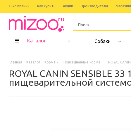
О компании
Как купить
Акции
Производители
Магазин
Каталог
Собаки
Главная
-
Каталог
-
Корма
-
Повседневные корма
-
ROYAL CANIN 
ROYAL CANIN SENSIBLE 33 1
пищеварительной системой 