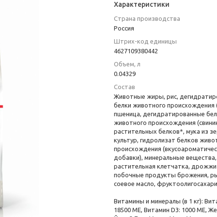
Характеристики
Страна производства
Poccия
Штрих-код единицы
4627109380442
Объем, л
0.04329
Состав
Животные жиры, рис, дегидрати
белки животного происхождения (
пшеница, дегидратированные бел
животного происхождения (свинин
растительных белков*, мука из з
культур, гидролизат белков живо
происхождения (вкусоароматичес
добавки), минеральные вещества,
растительная клетчатка, дрожжи
побочные продукты брожения, р
соевое масло, фруктоолигосахар
Витамины и минералы (в 1 кг): Вит
18500 ME, Витамин D3: 1000 ME, Же