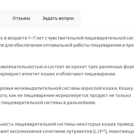
а
Отзывы
Задать вопрос
к в возрасте 1–7 лет с чувствительной пищеварительной сис
в для обеспечения оптимальной работы пищеварения и пр
ривлекательностью и состоит из крокет трех различных форм
мулируют аппетит кошек и облегчают пищеварение.
доровье мочевыделительной системы взрослой кошки. Кошку
ого, как ее пищеварение нормализуется: продукт не только
ье пищеварительной системы в дальнейшем.
ьность пищеварительной системы некоторых кошек привод
жит эксклюзивное сочетание нутриентов (L.I.P.*), помогающ