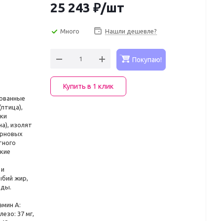
25 243
₽
/шт
Много
Нашли дешевле?
Покупаю!
Купить в 1 клик
рованные
птица),
ки
а), изолят
ерновых
тного
кие
 и
ыбий жир,
иды.
амин A:
лезо: 37 мг,