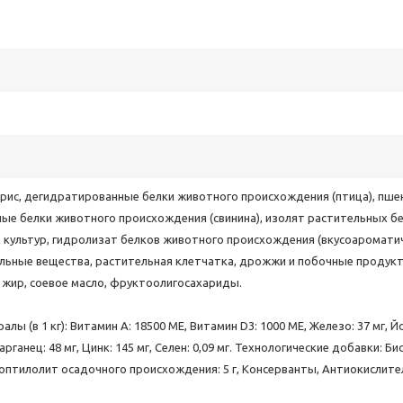
рис, дегидратированные белки животного происхождения (птица), пше
ые белки животного происхождения (свинина), изолят растительных бе
х культур, гидролизат белков животного происхождения (вкусоаромати
альные вещества, растительная клетчатка, дрожжи и побочные продук
 жир, соевое масло, фруктоолигосахариды.
лы (в 1 кг): Витамин A: 18500 ME, Витамин D3: 1000 ME, Железо: 37 мг, Йо
Марганец: 48 мг, Цинк: 145 мг, Ceлeн: 0,09 мг. Технологические добавки: Б
иноптилолит осадочного происхождения: 5 г, Консерванты, Антиокислите