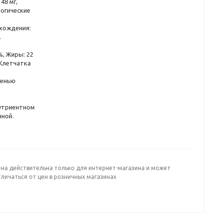
 48 мг,
ологические
хождения:
.
%, Жиры: 22
 Клетчатка
пенью
утриентном
чной.
ена действительна только для интернет-магазина и может
личаться от цен в розничных магазинах