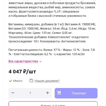
животные жиры, дрожжи и побочные продукты брожения,
минеральные вещества, рыбий жир, аминокислоты, соевое
масло, фруктоолигосахариды.*L.I.P.: специально
отобранные белки с высокой степенью усвояемости.
Витамины, минералы, добавки (в 1 кг): Витамин A: 19000 ME,
Витамин D3: 1000 ME, Железо: 34 мг, Йод: 3,4 мг, Медь: 10 мг,
Марганец: 44 мг, Цинк: 133 мг, Ceлeн: 0,05 мг.
Технологические добавки: Клиноптилолит осадочного
происхождения -10 г. Консерванты. Антиокислители.
Питательная ценность: Белки: 37 % - Жиры: 12 % - Зола: 7,8
% - Клетчатка пищевая: 6,2 % - L-карнитин: 120 мг/кг
Все характеристики
4 047
₽
/шт
Много
Нашли дешевле?
Покупаю!