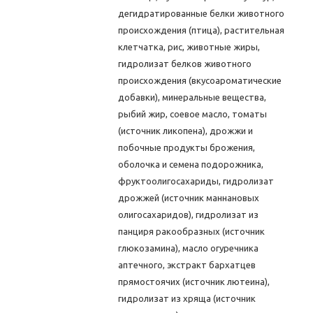
дегидратированные белки животного
происхождения (птица), растительная
клетчатка, рис, животные жиры,
гидролизат белков животного
происхождения (вкусоароматические
добавки), минеральные вещества,
рыбий жир, соевое масло, томаты
(источник ликопена), дрожжи и
побочные продукты брожения,
оболочка и семена подорожника,
фруктоолигосахариды, гидролизат
дрожжей (источник мaннановых
олигосахаридов), гидролизат из
панциря ракообразных (источник
глюкозамина), масло огуречника
аптечного, экстракт бархатцев
прямостоячих (источник лютеина),
гидролизат из хряща (источник