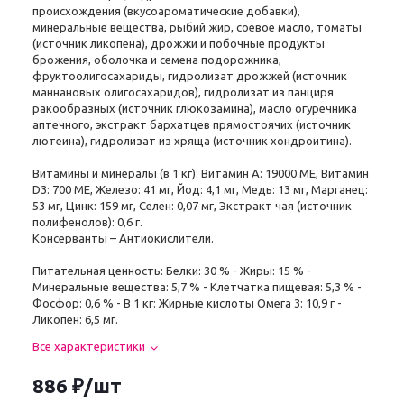
происхождения (вкусоароматические добавки),
минеральные вещества, рыбий жир, соевое масло, томаты
(источник ликопена), дрожжи и побочные продукты
брожения, оболочка и семена подорожника,
фруктоолигосахариды, гидролизат дрожжей (источник
мaннановых олигосахаридов), гидролизат из панциря
ракообразных (источник глюкозамина), масло огуречника
аптечного, экстракт бархатцев прямостоячих (источник
лютеина), гидролизат из хряща (источник хондроитина).
Витамины и минералы (в 1 кг): Витамин A: 19000 ME, Витамин
D3: 700 ME, Железо: 41 мг, Йод: 4,1 мг, Медь: 13 мг, Марганец:
53 мг, Цинк: 159 мг, Ceлeн: 0,07 мг, Экстракт чая (источник
полифенолов): 0,6 г.
Консерванты – Антиокислители.
Питательная ценность: Белки: 30 % - Жиры: 15 % -
Минеральные вещества: 5,7 % - Клетчатка пищевая: 5,3 % -
Фосфор: 0,6 % - В 1 кг: Жирные кислоты Омега 3: 10,9 г -
Ликопен: 6,5 мг.
Все характеристики
886
₽
/шт