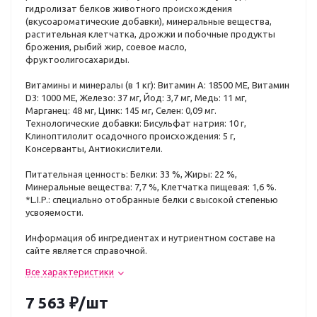
гидролизат белков животного происхождения
(вкусоароматические добавки), минеральные вещества,
растительная клетчатка, дрожжи и побочные продукты
брожения, рыбий жир, соевое масло,
фруктоолигосахариды.
Витамины и минералы (в 1 кг): Витамин A: 18500 ME, Витамин
D3: 1000 ME, Железо: 37 мг, Йод: 3,7 мг, Медь: 11 мг,
Марганец: 48 мг, Цинк: 145 мг, Ceлeн: 0,09 мг.
Технологические добавки: Бисульфат натрия: 10 г,
Клиноптилолит осадочного происхождения: 5 г,
Консерванты, Антиокислители.
Питательная ценность: Белки: 33 %, Жиры: 22 %,
Минеральные вещества: 7,7 %, Клетчатка пищевая: 1,6 %.
*L.I.P.: специально отобранные белки с высокой степенью
усвояемости.
Информация об ингредиентах и нутриентном составе на
сайте является справочной.
Все характеристики
7 563
₽
/шт