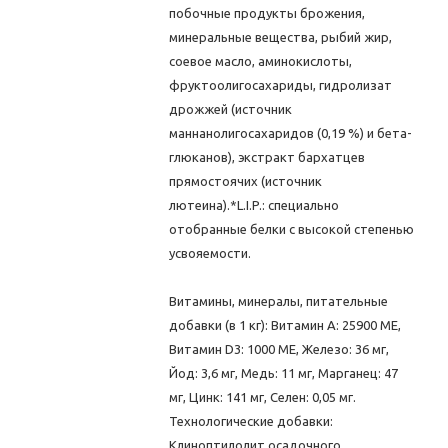
побочные продукты брожения,
минеральные вещества, рыбий жир,
соевое масло, аминокислоты,
фруктоолигосахариды, гидролизат
дрожжей (источник
маннанолигосахаридов (0,19 %) и бета-
глюканов), экстракт бархатцев
прямостоячих (источник
лютеина).*L.I.P.: специально
отобранные белки с высокой степенью
усвояемости.
Витамины, минералы, питательные
добавки (в 1 кг): Витамин A: 25900 ME,
Витамин D3: 1000 ME, Железо: 36 мг,
Йод: 3,6 мг, Медь: 11 мг, Марганец: 47
мг, Цинк: 141 мг, Ceлeн: 0,05 мг.
Технологические добавки:
Клиноптилолит осадочного