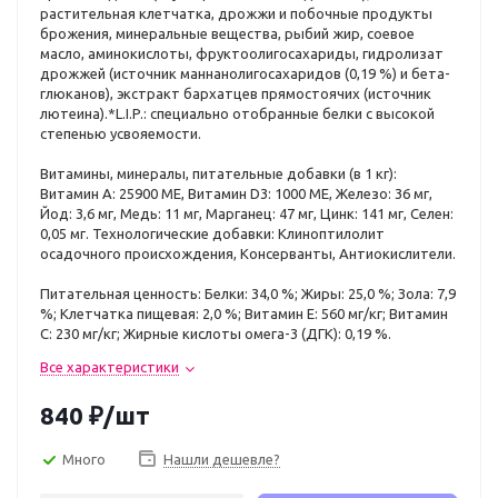
растительная клетчатка, дрожжи и побочные продукты
брожения, минеральные вещества, рыбий жир, соевое
масло, аминокислоты, фруктоолигосахариды, гидролизат
дрожжей (источник маннанолигосахаридов (0,19 %) и бета-
глюканов), экстракт бархатцев прямостоячих (источник
лютеина).*L.I.P.: специально отобранные белки с высокой
степенью усвояемости.
Витамины, минералы, питательные добавки (в 1 кг):
Витамин A: 25900 ME, Витамин D3: 1000 ME, Железо: 36 мг,
Йод: 3,6 мг, Медь: 11 мг, Марганец: 47 мг, Цинк: 141 мг, Ceлeн:
0,05 мг. Технологические добавки: Клиноптилолит
осадочного происхождения, Консерванты, Антиокислители.
Питательная ценность: Белки: 34,0 %; Жиры: 25,0 %; Зола: 7,9
%; Клетчатка пищевая: 2,0 %; Витамин E: 560 мг/кг; Витамин
C: 230 мг/кг; Жирные кислоты oмега-3 (ДГК): 0,19 %.
Все характеристики
840
₽
/шт
Много
Нашли дешевле?