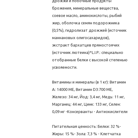
дрожжи и побочные продукты
брожения, минеральные вещества,
соевое масло, аминокислоты, рыбий
жир, оболочка семян подорожника
(0,5%), гидролизат дрожжей (источник
маннановых олигосахаридов),
экстракт бархатцев прямостоячих
(источник лютеина)*L.I.P.: специально
отобранные белки с высокой степенью
усвояемости.
Витамины и минералы (в 1 кг): Витамин
А: 14000 ME, Витамин D3:700 ME,
Железо: 34 мг, Йод: 3,4 мг, Медь: 11 мг,
Марганец: 44 мг, Цинк: 133 мг, Селен:
0,09 мг -Консерванты - Антиокислители
Питательная ценность: Белки: 32 %-
Жиры: 15 %- Зола: 7,3 % - Клетчатка