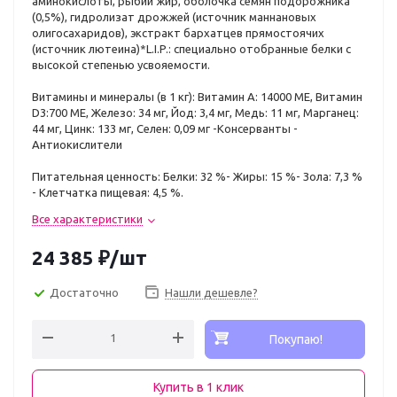
аминокислоты, рыбий жир, оболочка семян подорожника
(0,5%), гидролизат дрожжей (источник маннановых
олигосахаридов), экстракт бархатцев прямостоячих
(источник лютеина)*L.I.P.: специально отобранные белки с
высокой степенью усвояемости.
Витамины и минералы (в 1 кг): Витамин А: 14000 ME, Витамин
D3:700 ME, Железо: 34 мг, Йод: 3,4 мг, Медь: 11 мг, Марганец:
44 мг, Цинк: 133 мг, Селен: 0,09 мг -Консерванты -
Антиокислители
Питательная ценность: Белки: 32 %- Жиры: 15 %- Зола: 7,3 %
- Клетчатка пищевая: 4,5 %.
Все характеристики
24 385
₽
/шт
Достаточно
Нашли дешевле?
Покупаю!
Купить в 1 клик