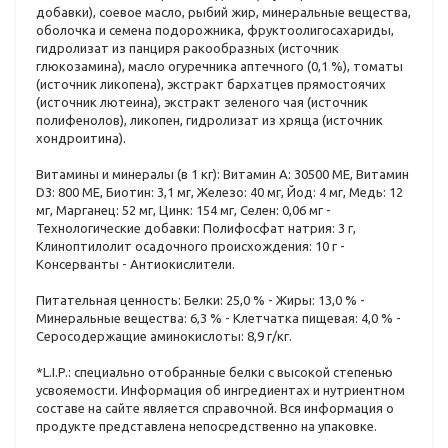
добавки), соевое масло, рыбий жир, минеральные вещества,
оболочка и семена подорожника, фруктоолигосахариды,
гидролизат из панциря ракообразных (источник
глюкозамина), масло огуречника аптечного (0,1 %), томаты
(источник ликопена), экстракт бархатцев прямостоячих
(источник лютеина), экстракт зеленого чая (источник
полифенолов), ликопен, гидролизат из хряща (источник
хондроитина).
Витамины и минералы (в 1 кг): Витамин A: 30500 ME, Витамин
D3: 800 ME, Биотин: 3,1 мг, Железо: 40 мг, Йод: 4 мг, Медь: 12
мг, Марганец: 52 мг, Цинк: 154 мг, Ceлeн: 0,06 мг -
Технологические добавки: Полифосфат натрия: 3 г,
Клиноптилолит осадочного происхождения: 10 г -
Консерванты - Антиокислители.
Питательная ценность: Белки: 25,0 % - Жиры: 13,0 % -
Минеральные вещества: 6,3 % - Клетчатка пищевая: 4,0 % -
Серосодержащие аминокислоты: 8,9 г/кг.
*L.I.P.: специально отобранные белки с высокой степенью
усвояемости. Информация об ингредиентах и нутриентном
составе на сайте является справочной. Вся информация о
продукте представлена непосредственно на упаковке.