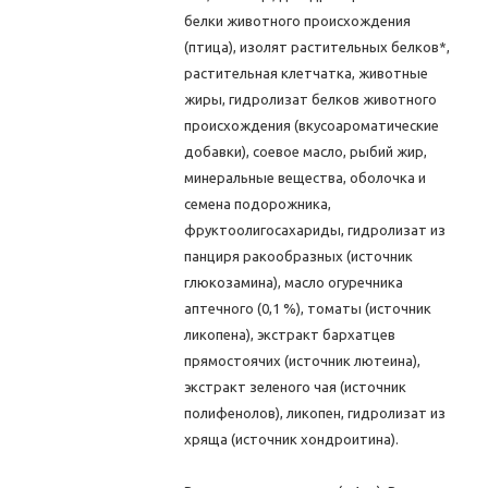
белки животного происхождения
(птица), изолят растительных белков*,
растительная клетчатка, животные
жиры, гидролизат белков животного
происхождения (вкусоароматические
добавки), соевое масло, рыбий жир,
минеральные вещества, оболочка и
семена подорожника,
фруктоолигосахариды, гидролизат из
панциря ракообразных (источник
глюкозамина), масло огуречника
аптечного (0,1 %), томаты (источник
ликопена), экстракт бархатцев
прямостоячих (источник лютеина),
экстракт зеленого чая (источник
полифенолов), ликопен, гидролизат из
хряща (источник хондроитина).