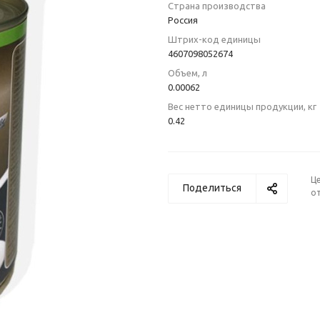
Страна производства
Poccия
Штрих-код единицы
4607098052674
Объем, л
0.00062
Вес нетто единицы продукции, кг
0.42
Ц
Поделиться
от