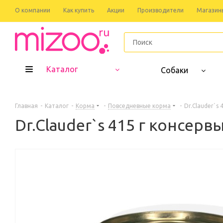
О компании
Как купить
Акции
Производители
Магазин
Каталог
Собаки
Главная
-
Каталог
-
Корма
-
Повседневные корма
-
Dr.Clauder`s
Dr.Clauder`s 415 г консер