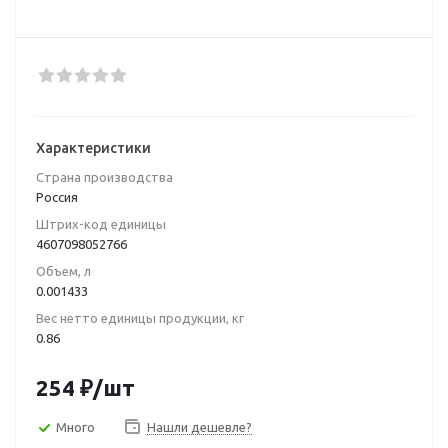
Характеристики
Страна производства
Poccия
Штрих-код единицы
4607098052766
Объем, л
0.001433
Вес нетто единицы продукции, кг
0.86
254
₽
/шт
Много
Нашли дешевле?