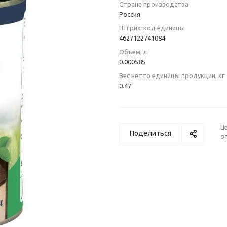
Страна производства
Poccия
Штрих-код единицы
4627122741084
Объем, л
0.000585
Вес нетто единицы продукции, кг
0.47
Ц
Поделиться
от