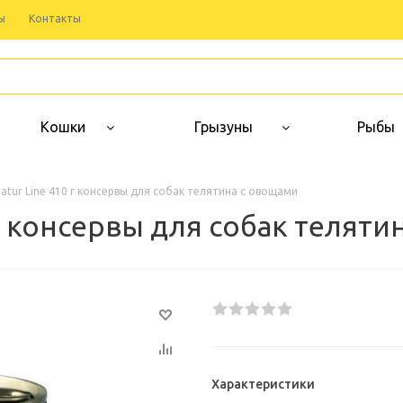
ы
Контакты
Кошки
Грызуны
Рыбы
tur Line 410 г консервы для собак телятина с овощами
г консервы для собак теляти
Характеристики