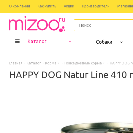
О компании
Как купить
Акции
Производители
Магазин
Каталог
Собаки
Главная
-
Каталог
-
Корма
-
Повседневные корма
-
HAPPY DOG Na
HAPPY DOG Natur Line 410 