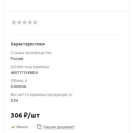
Характеристики
Страна производства
Poccия
Штрих-код единицы
4607171549824
Объем, л
0.000506
Вес нетто единицы продукции, кг
0.34
306
₽
/шт
Много
Нашли дешевле?