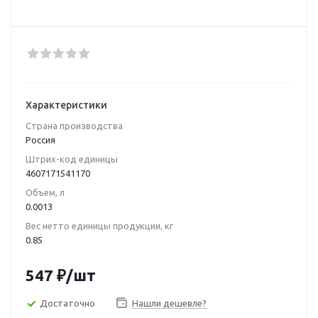
Характеристики
Страна производства
Poccия
Штрих-код единицы
4607171541170
Объем, л
0.0013
Вес нетто единицы продукции, кг
0.85
547
₽
/шт
Достаточно
Нашли дешевле?