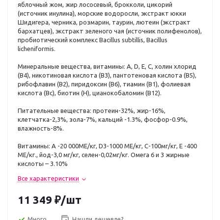
яблочный жом, жир лососевый, брокколи, цикорий
(источник инулина), морские водоросли, экстракт юкки
Шидигера, черника, розмарин, таурин, лютеин (экстракт
бархатцев), экстракт зеленого чая (источник полифенолов),
пробиотический комплекс Bacillus subtillis, Bacillus
licheniformis.
Минеральные вещества, витамины: А, D, Е, С, холин хлорид
(В4), никотиновая кислота (В3), пантотеновая кислота (В5),
рибофлавин (В2), пиридоксин (В6), тиамин (В1), фолиевая
кислота (Вc), биотин (Н), цианокобаломин (В12).
Питательные вещества: протеин-32%, жир-16%,
клетчатка-2,3%, зола-7%, кальций -1.3%, фосфор-0.9%,
влажность-8%.
Витамины: А -20 000МЕ/кг, D3-1000 МЕ/кг, С-100мг/кг, Е -400
МЕ/кг., йод-3,0 мг/кг, селен-0,02мг/кг. Омега 6 и 3 жирные
кислоты – 3.10%
Все характеристики
11 349
₽
/шт
Много
Нашли дешевле?