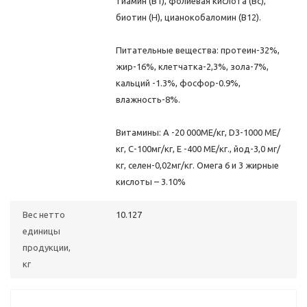
тиамин (В1), фолиевая кислота (Вc),
биотин (Н), цианокобаломин (В12).
Питательные вещества: протеин-32%,
жир-16%, клетчатка-2,3%, зола-7%,
кальций -1.3%, фосфор-0.9%,
влажность-8%.
Витамины: А -20 000МЕ/кг, D3-1000 МЕ/
кг, С-100мг/кг, Е -400 МЕ/кг., йод-3,0 мг/
кг, селен-0,02мг/кг. Омега 6 и 3 жирные
кислоты – 3.10%
Вес нетто
10.127
единицы
продукции,
кг