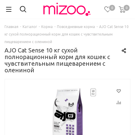
0
0
Главная
-
Каталог
-
Корма
-
Повседневные корма
-
AJO Cat Sense 10
кг сухой полнорационный корм для кошек с чувствительным
пищеварением с олениной
AJO Cat Sense 10 кг сухой
полнорационный корм для кошек с
чувствительным пищеварением с
олениной