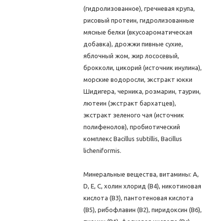
(гидролизованное), гречневая крупа,
рисовый протеин, гидролизованные
мясные белки (вкусоароматическая
добавка), дрожжи пивные сухие,
яблочный жом, жир лососевый,
брокколи, цикорий (источник инулина),
морские водоросли, экстракт юкки
Шидигера, черника, розмарин, таурин,
лютеин (экстракт бархатцев),
экстракт зеленого чая (источник
полифенолов), пробиотический
комплекс Bacillus subtillis, Bacillus
licheniformis.
Минеральные вещества, витамины: А,
D, Е, С, холин хлорид (В4), никотиновая
кислота (В3), пантотеновая кислота
(В5), рибофлавин (В2), пиридоксин (В6),