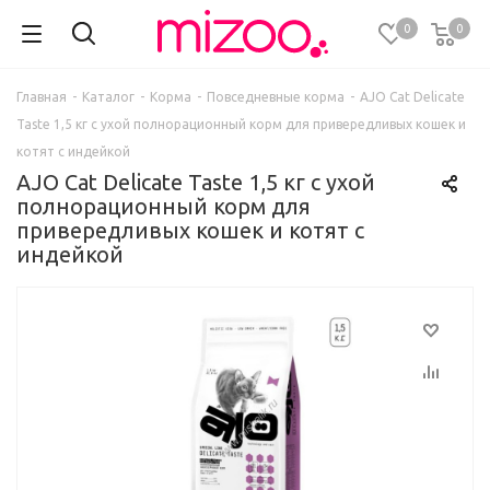
0
0
Главная
-
Каталог
-
Корма
-
Повседневные корма
-
AJO Cat Delicate
Taste 1,5 кг с ухой полнорационный корм для привередливых кошек и
котят с индейкой
AJO Cat Delicate Taste 1,5 кг с ухой
полнорационный корм для
привередливых кошек и котят с
индейкой