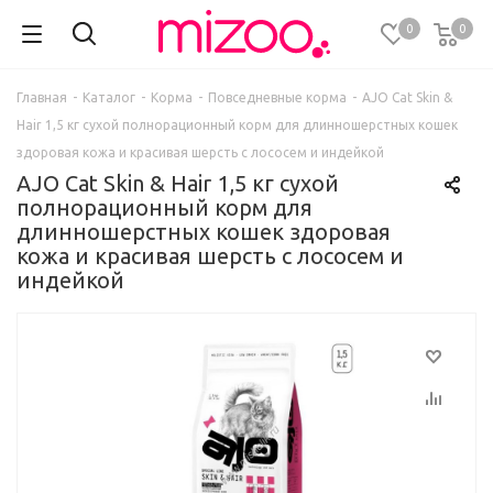
0
0
Главная
-
Каталог
-
Корма
-
Повседневные корма
-
AJO Cat Skin &
Hair 1,5 кг сухой полнорационный корм для длинношерстных кошек
здоровая кожа и красивая шерсть с лососем и индейкой
AJO Cat Skin & Hair 1,5 кг сухой
полнорационный корм для
длинношерстных кошек здоровая
кожа и красивая шерсть с лососем и
индейкой