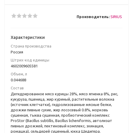
Производитель:
SIRIUS
Характеристики
Страна производства
Poccия
Штрих-код единицы
4602009605581
Объем, л
0.044688
Состав
Дегидрированное мясо курицы 28%, мясо ягненка 8%, рис,
кукуруза, пшеница, жир куриный, растительные волокна
(источник клетчатки), гидролизованные мясные белки,
дрожжи пивные сухие, жир лососевый 0.8%, морковь
сушенная, тыква сушенная, пробиотический комплекс
ProStor (Bacillus subtillis, Bacillus licheniformis, автолизат
пивных дрожжей, пектиновый комплекс, эхинацея,
ромашка), сельдерей сушенный, юкка Шидигера.