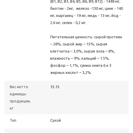
(В1, В2, В3, В4, В5, В6, В9, В12) - 1448 мг,
биотин - 2мг, железо -130 мг, цинк - 140
мг, марганец - 19 мг, медь - 13 мг, йод -
2.6 мг, селен - 0,2 мг.
Питательная ценность: сырой протеин
– 28%, сырой жир – 15%, сырая
клетчатка – 3,0%, сырая зола – 8%,
влажность – 9%, кальций – 1.5%,
фосфор – 1,1%, сумма омега 6 и 3
жирных кислот – 3,2%.
Вес нетто
15.15
единицы
продукции,
кг
Тип
Сухой