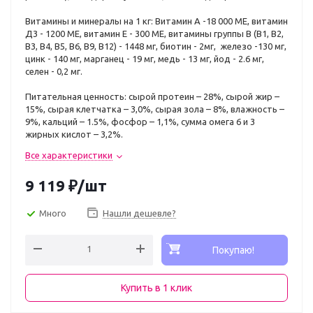
Витамины и минералы на 1 кг: Витамин А -18 000 МЕ, витамин
Д3 - 1200 МЕ, витамин Е - 300 МЕ, витамины группы В (В1, В2,
В3, В4, В5, В6, В9, В12) - 1448 мг, биотин - 2мг, железо -130 мг,
цинк - 140 мг, марганец - 19 мг, медь - 13 мг, йод - 2.6 мг,
селен - 0,2 мг.
Питательная ценность: сырой протеин – 28%, сырой жир –
15%, сырая клетчатка – 3,0%, сырая зола – 8%, влажность –
9%, кальций – 1.5%, фосфор – 1,1%, сумма омега 6 и 3
жирных кислот – 3,2%.
Все характеристики
9 119
₽
/шт
Много
Нашли дешевле?
Покупаю!
Купить в 1 клик