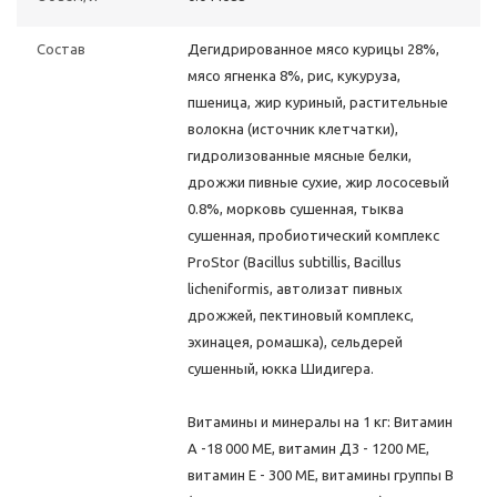
Состав
Дегидрированное мясо курицы 28%,
мясо ягненка 8%, рис, кукуруза,
пшеница, жир куриный, растительные
волокна (источник клетчатки),
гидролизованные мясные белки,
дрожжи пивные сухие, жир лососевый
0.8%, морковь сушенная, тыква
сушенная, пробиотический комплекс
ProStor (Bacillus subtillis, Bacillus
licheniformis, автолизат пивных
дрожжей, пектиновый комплекс,
эхинацея, ромашка), сельдерей
сушенный, юкка Шидигера.
Витамины и минералы на 1 кг: Витамин
А -18 000 МЕ, витамин Д3 - 1200 МЕ,
витамин Е - 300 МЕ, витамины группы В