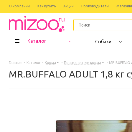
О компании
Как купить
Акции
Производители
Магазин
Каталог
Собаки
Главная
-
Каталог
-
Корма
-
Повседневные корма
-
MR.BUFFALO A
MR.BUFFALO ADULT 1,8 кг 