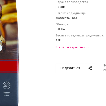
Страна производства
Poccия
Штрих-код единицы
4607092078663
Объем, л
0.0084
Вес нетто единицы продукции, кг
1.83
Все характеристики
Ц
Поделиться
от