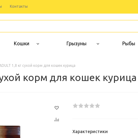
ы
Контакты
Кошки
Грызуны
Рыбы
DULT 1,8 кг сухой корм для кошек курица
сухой корм для кошек курица
Характеристики