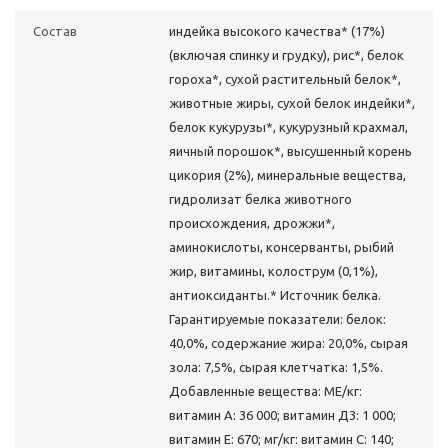
Состав
индейка высокого качества* (17%)
(включая спинку и грудку), рис*, белок
гороха*, сухой растительный белок*,
животные жиры, сухой белок индейки*,
белок кукурузы*, кукурузный крахмал,
яичный порошок*, высушенный корень
цикория (2%), минеральные вещества,
гидролизат белка животного
происхождения, дрожжи*,
аминокислоты, консерванты, рыбий
жир, витамины, колострум (0,1%),
антиоксиданты.* Источник белка.
Гарантируемые показатели: белок:
40,0%, содержание жира: 20,0%, сырая
зола: 7,5%, сырая клетчатка: 1,5%.
Добавленные вещества: МЕ/кг:
витамин А: 36 000; витамин Д3: 1 000;
витамин E: 670; мг/кг: витамин C: 140;