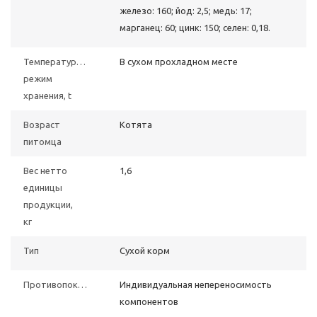
железо: 160; йод: 2,5; медь: 17;
марганец: 60; цинк: 150; селен: 0,18.
Температурный
В сухом прохладном месте
режим
хранения, t
Возраст
Котята
питомца
Вес нетто
1,6
единицы
продукции,
кг
Тип
Сухой корм
Противопоказания
Индивидуальная непереносимость
компонентов