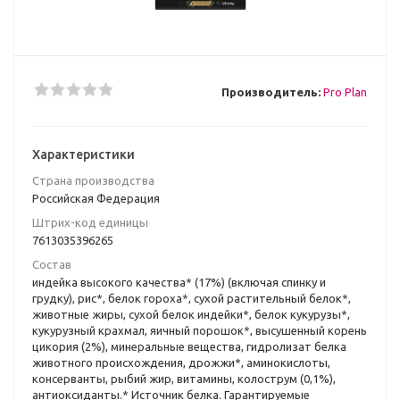
Производитель:
Pro Plan
Характеристики
Страна производства
Российская Федерация
Штрих-код единицы
7613035396265
Состав
индейка высокого качества* (17%) (включая спинку и
грудку), рис*, белок гороха*, сухой растительный белок*,
животные жиры, сухой белок индейки*, белок кукурузы*,
кукурузный крахмал, яичный порошок*, высушенный корень
цикория (2%), минеральные вещества, гидролизат белка
животного происхождения, дрожжи*, аминокислоты,
консерванты, рыбий жир, витамины, колострум (0,1%),
антиоксиданты.* Источник белка. Гарантируемые