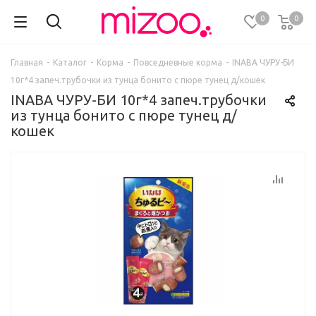
0
0
Главная
-
Каталог
-
Корма
-
Повседневные корма
-
INABA ЧУРУ-БИ
10г*4 запеч.трубочки из тунца бонито с пюре тунец д/кошек
INABA ЧУРУ-БИ 10г*4 запеч.трубочки
из тунца бонито с пюре тунец д/
кошек