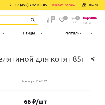
+7 (495) 792-68-05
Заказать звонок
Войти
Корзина
0
0
0
0
пуста
Птицы
Рептилии
лятиной для котят 85г
Артикул:
7176342
66
₽
/шт