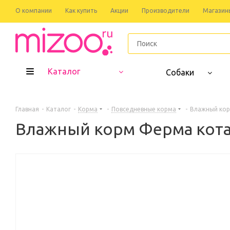
О компании
Как купить
Акции
Производители
Магазин
Каталог
Собаки
Главная
-
Каталог
-
Корма
-
Повседневные корма
-
Влажный кор
Влажный корм Ферма кота 