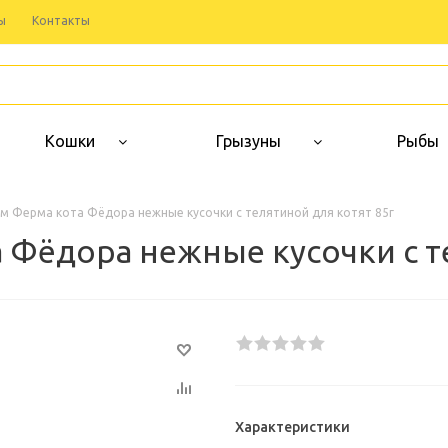
ы
Контакты
Кошки
Грызуны
Рыбы
м Ферма кота Фёдора нежные кусочки с телятиной для котят 85г
Фёдора нежные кусочки с те
Характеристики