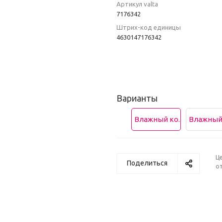
Артикул valta
7176342
Штрих-код единицы
4630147176342
Варианты
Влажный ко...
Влажный 
Ц
Поделиться
от