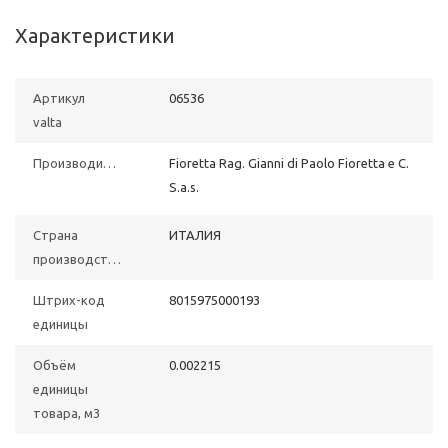
Характеристики
Артикул
06536
valta
Производитель
Fioretta Rag. Gianni di Paolo Fioretta e C.
S.a.s.
Страна
ИТАЛИЯ
производства
Штрих-код
8015975000193
единицы
Объём
0.002215
единицы
товара, м3