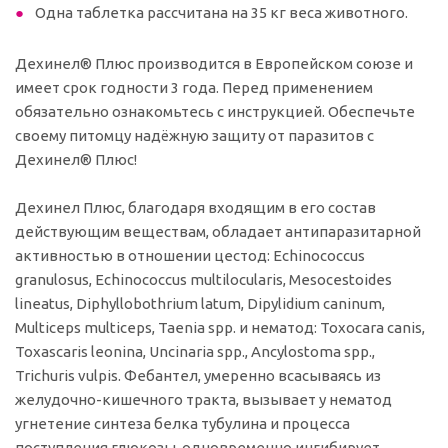
Одна таблетка рассчитана на 35 кг веса животного.
Дехинел® Плюс производится в Европейском союзе и
имеет срок годности 3 года. Перед применением
обязательно ознакомьтесь с инструкцией. Обеспечьте
своему питомцу надёжную защиту от паразитов с
Дехинел® Плюс!
Дехинел Плюс, благодаря входящим в его состав
действующим веществам, обладает антипаразитарной
активностью в отношении цестод: Echinococcus
granulosus, Echinococcus multilocularis, Mesocestoides
lineatus, Diphyllobothrium latum, Dipylidium caninum,
Multiceps multiceps, Taenia spp. и нематод: Toxocara canis,
Toxascaris leonina, Uncinaria spp., Ancylostoma spp.,
Trichuris vulpis. Фебантел, умеренно всасываясь из
желудочно-кишечного тракта, вызывает у нематод
угнетение синтеза белка тубулина и процесса
поступления глюкозы, одновременно ингибирует