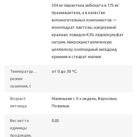
504 мг пирантела эмбоната и 175 мг
празиквантела, а в качестве
вспомогательных компонентов —
моногидрат лактозы, кукурузный
крахмал, повидон К30, лаурилсульфат
натрия, микрокристаллическую
целлюлозу, коллоидный ангидрид
кремния и стеарат магния.
Температурный
от 0 до 30 ºС.
режим
хранения, t
Возраст
Маленькие с 3-х недель, Взрослые,
питомца
Пожилые
Вес нетто
0.05
единицы
продукции,