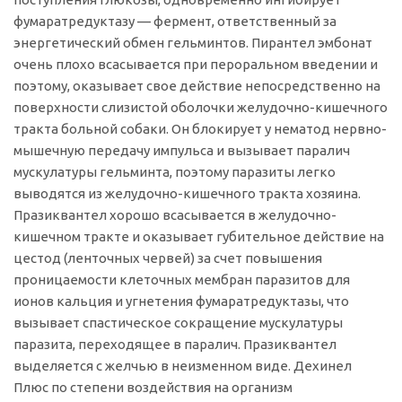
фумаратредуктазу — фермент, ответственный за
энергетический обмен гельминтов. Пирантел эмбонат
очень плохо всасывается при пероральном введении и
поэтому, оказывает свое действие непосредственно на
поверхности слизистой оболочки желудочно-кишечного
тракта больной собаки. Он блокирует у нематод нервно-
мышечную передачу импульса и вызывает паралич
мускулатуры гельминта, поэтому паразиты легко
выводятся из желудочно-кишечного тракта хозяина.
Празиквантел хорошо всасывается в желудочно-
кишечном тракте и оказывает губительное действие на
цестод (ленточных червей) за счет повышения
проницаемости клеточных мембран паразитов для
ионов кальция и угнетения фумаратредуктазы, что
вызывает спастическое сокращение мускулатуры
паразита, переходящее в паралич. Празиквантел
выделяется с желчью в неизменном виде. Дехинел
Плюс по степени воздействия на организм