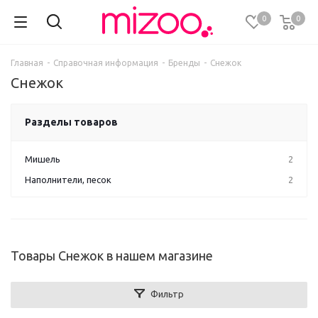
0
0
Главная
-
Справочная информация
-
Бренды
-
Снежок
Снежок
Разделы товаров
Мишель
2
Наполнители, песок
2
Товары Снежок в нашем магазине
Фильтр